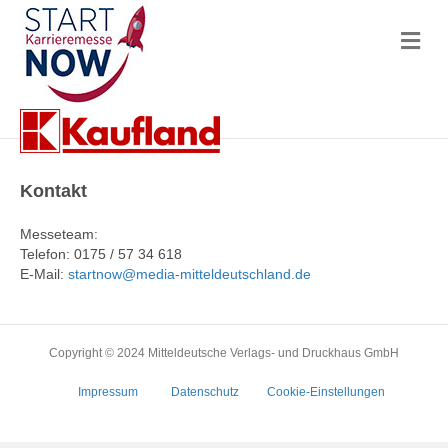
N
a
v
i
g
a
t
i
o
Kontakt
n
Messeteam:
Telefon: 0175 / 57 34 618
E-Mail:
startnow@media-mitteldeutschland.de
Copyright © 2024 Mitteldeutsche Verlags- und Druckhaus GmbH
Impressum
Datenschutz
Cookie-Einstellungen