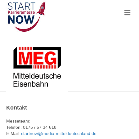
N
a
v
i
g
a
t
i
o
n
Kontakt
Messeteam:
Telefon: 0175 / 57 34 618
E-Mail:
startnow@media-mitteldeutschland.de