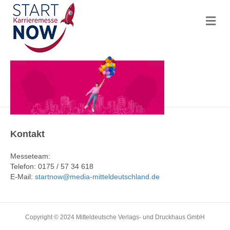
N
a
v
i
g
a
t
i
o
n
Kontakt
Messeteam:
Telefon: 0175 / 57 34 618
E-Mail:
startnow@media-mitteldeutschland.de
Copyright © 2024 Mitteldeutsche Verlags- und Druckhaus GmbH