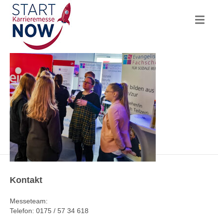
N
a
v
i
g
a
t
i
o
n
Kontakt
Messeteam:
Telefon: 0175 / 57 34 618