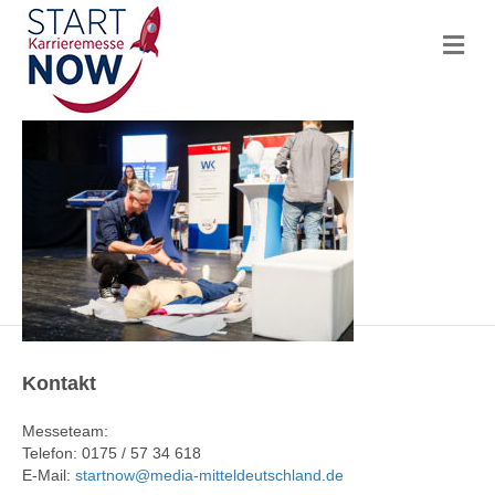
N
a
v
i
g
a
t
i
o
n
Kontakt
Messeteam:
Telefon: 0175 / 57 34 618
E-Mail:
startnow@media-mitteldeutschland.de