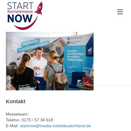
N
a
v
i
g
a
t
i
o
n
Kontakt
Messeteam:
Telefon: 0175 / 57 34 618
E-Mail:
startnow@media-mitteldeutschland.de