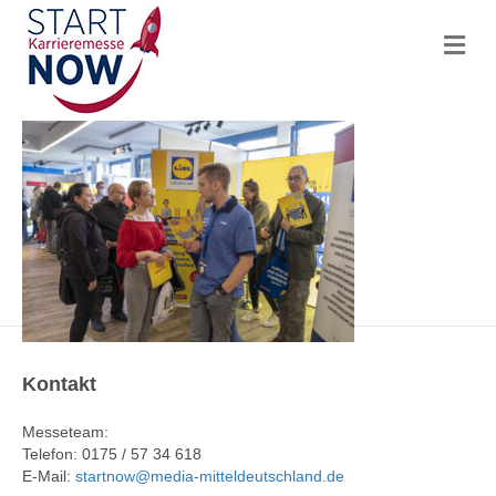
N
a
v
i
g
a
t
i
o
n
Kontakt
Messeteam:
Telefon: 0175 / 57 34 618
E-Mail:
startnow@media-mitteldeutschland.de