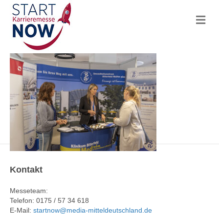
N
a
v
i
g
a
t
i
o
n
Kontakt
Messeteam:
Telefon: 0175 / 57 34 618
E-Mail:
startnow@media-mitteldeutschland.de