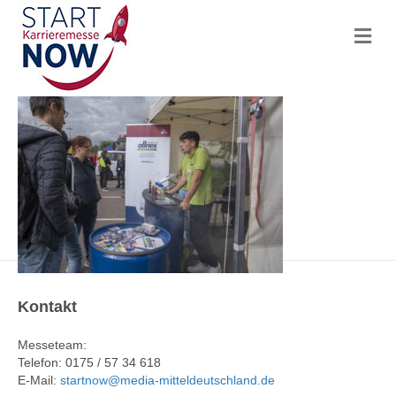
N
a
v
i
g
a
t
i
o
n
Kontakt
Messeteam:
Telefon: 0175 / 57 34 618
E-Mail:
startnow@media-mitteldeutschland.de