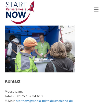
N
a
v
i
g
a
t
i
o
n
Kontakt
Messeteam:
Telefon: 0175 / 57 34 618
E-Mail:
startnow@media-mitteldeutschland.de