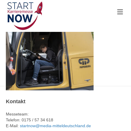
N
a
v
i
g
a
t
i
o
n
Kontakt
Messeteam:
Telefon: 0175 / 57 34 618
E-Mail:
startnow@media-mitteldeutschland.de