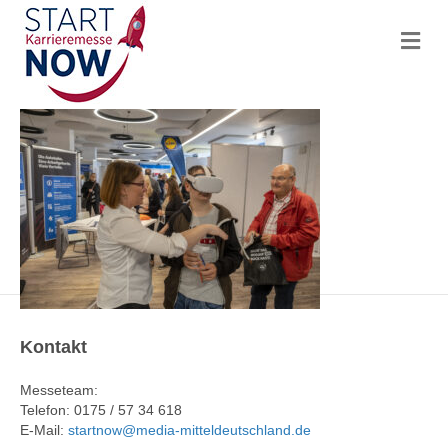
N
a
v
i
g
a
t
i
o
n
Kontakt
Messeteam:
Telefon: 0175 / 57 34 618
E-Mail:
startnow@media-mitteldeutschland.de