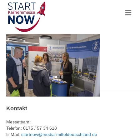
N
a
v
i
g
a
t
i
o
n
Kontakt
Messeteam:
Telefon: 0175 / 57 34 618
E-Mail:
startnow@media-mitteldeutschland.de