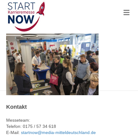
N
a
v
i
g
a
t
i
o
n
Kontakt
Messeteam:
Telefon: 0175 / 57 34 618
E-Mail:
startnow@media-mitteldeutschland.de