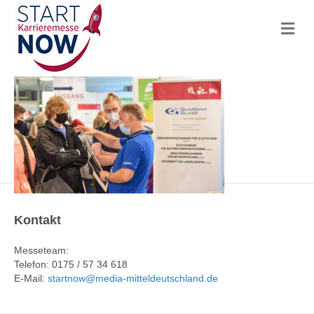
N
a
v
i
g
a
t
i
o
n
Kontakt
Messeteam:
Telefon: 0175 / 57 34 618
E-Mail:
startnow@media-mitteldeutschland.de