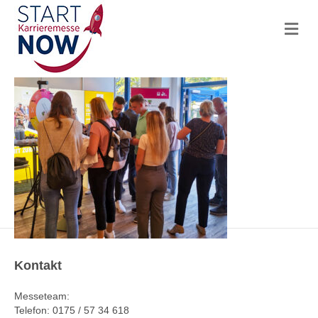
N
a
v
i
g
a
t
i
o
n
Kontakt
Messeteam:
Telefon: 0175 / 57 34 618