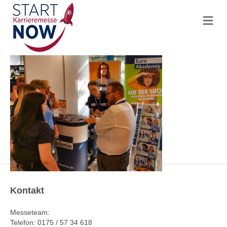
N
a
v
i
g
a
t
i
o
n
Kontakt
Messeteam:
Telefon: 0175 / 57 34 618