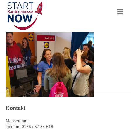
N
a
v
i
g
a
t
i
o
n
Kontakt
Messeteam:
Telefon: 0175 / 57 34 618