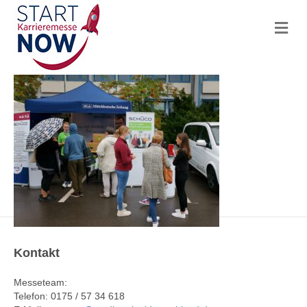
N
a
v
i
g
a
t
i
o
n
Kontakt
Messeteam:
Telefon: 0175 / 57 34 618