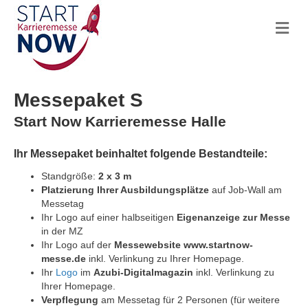
Na
Messepaket S
Start Now Karrieremesse Halle
Ihr Messepaket beinhaltet folgende Bestandteile:
Standgröße:
2 x 3 m
Platzierung Ihrer Ausbildungsplätze
auf Job-Wall am
Messetag
Ihr Logo auf einer halbseitigen
Eigenanzeige zur Messe
in der MZ
Ihr Logo auf der
Messewebsite www.startnow-
messe.de
inkl. Verlinkung zu Ihrer Homepage.
Ihr
Logo
im
Azubi-Digitalmagazin
inkl. Verlinkung zu
Ihrer Homepage.
Verpflegung
am Messetag für 2 Personen (für weitere