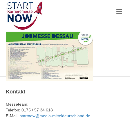
N
a
v
i
g
a
t
i
o
n
Kontakt
Messeteam:
Telefon: 0175 / 57 34 618
E-Mail:
startnow@media-mitteldeutschland.de