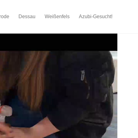
rode
Dessau
Weißenfels
Azubi-Gesucht!