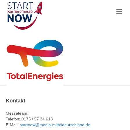
N
a
v
i
g
a
t
i
o
n
Kontakt
Messeteam:
Telefon: 0175 / 57 34 618
E-Mail:
startnow@media-mitteldeutschland.de