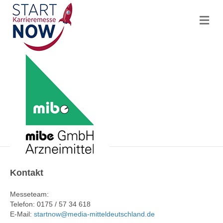
N
a
v
i
g
a
t
i
o
n
Kontakt
Messeteam:
Telefon: 0175 / 57 34 618
E-Mail:
startnow@media-mitteldeutschland.de