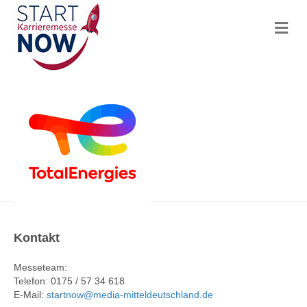
N
a
v
i
g
a
t
i
o
n
Kontakt
Messeteam:
Telefon: 0175 / 57 34 618
E-Mail:
startnow@media-mitteldeutschland.de