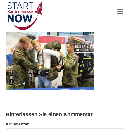
N
a
v
i
g
a
t
i
o
n
Hinterlassen Sie einen Kommentar
Kommentar