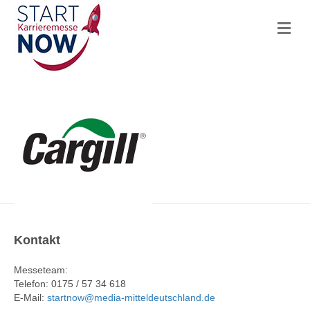
N
a
v
i
g
a
t
i
o
n
Kontakt
Messeteam:
Telefon: 0175 / 57 34 618
E-Mail:
startnow@media-mitteldeutschland.de