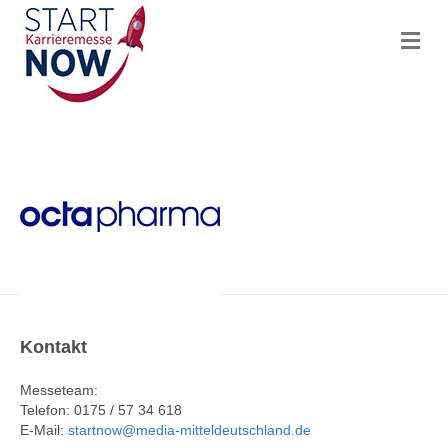
N
a
v
i
g
a
t
i
o
n
Kontakt
Messeteam:
Telefon: 0175 / 57 34 618
E-Mail:
startnow@media-mitteldeutschland.de