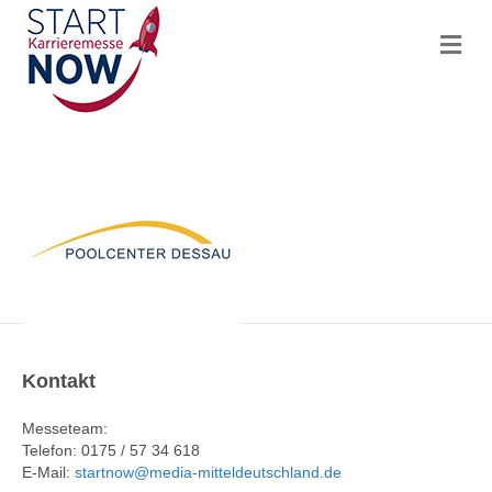
N
a
v
i
g
a
t
i
o
n
Kontakt
Messeteam:
Telefon: 0175 / 57 34 618
E-Mail:
startnow@media-mitteldeutschland.de