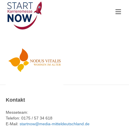
N
a
v
i
g
a
t
i
o
n
Kontakt
Messeteam:
Telefon: 0175 / 57 34 618
E-Mail:
startnow@media-mitteldeutschland.de