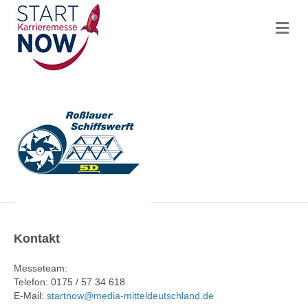
N
a
v
i
g
a
t
i
o
n
Kontakt
Messeteam:
Telefon: 0175 / 57 34 618
E-Mail:
startnow@media-mitteldeutschland.de