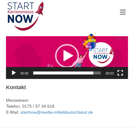
N
a
v
i
g
Video-
a
Player
t
i
o
n
00:00
00:03
Kontakt
Messeteam:
Telefon: 0175 / 57 34 618
E-Mail:
startnow@media-mitteldeutschland.de