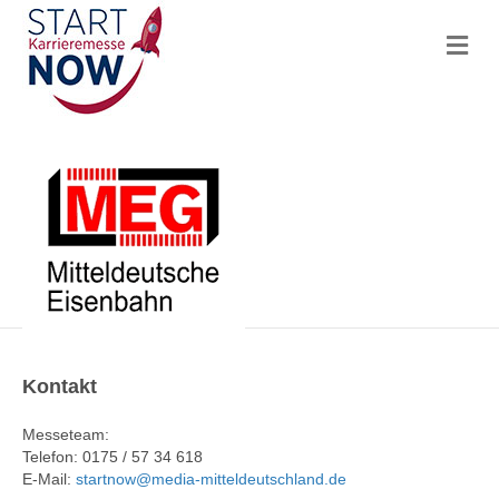
N
a
v
i
g
a
t
i
o
n
Kontakt
Messeteam:
Telefon: 0175 / 57 34 618
E-Mail:
startnow@media-mitteldeutschland.de