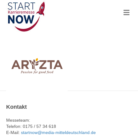
N
a
v
i
g
a
t
i
o
n
Kontakt
Messeteam:
Telefon: 0175 / 57 34 618
E-Mail:
startnow@media-mitteldeutschland.de