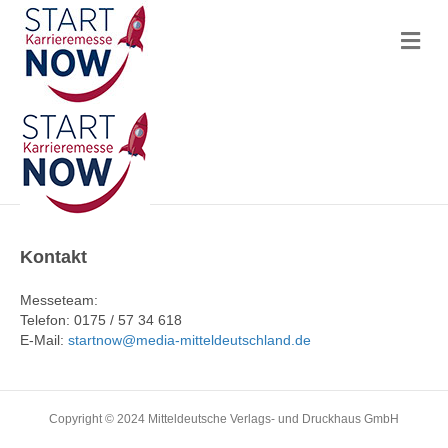
N
a
v
i
g
a
t
i
o
n
Kontakt
Messeteam:
Telefon: 0175 / 57 34 618
E-Mail:
startnow@media-mitteldeutschland.de
Copyright © 2024 Mitteldeutsche Verlags- und Druckhaus GmbH