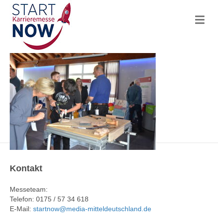
N
a
v
i
g
a
t
i
o
n
Kontakt
Messeteam:
Telefon: 0175 / 57 34 618
E-Mail:
startnow@media-mitteldeutschland.de