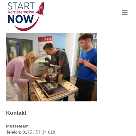
N
a
v
i
g
a
t
i
o
n
Kontakt
Messeteam:
Telefon: 0175 / 57 34 618