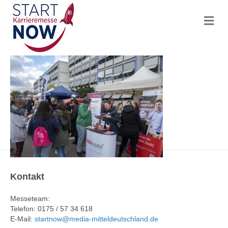
N
a
v
i
g
a
t
i
o
n
Kontakt
Messeteam:
Telefon: 0175 / 57 34 618
E-Mail:
startnow@media-mitteldeutschland.de