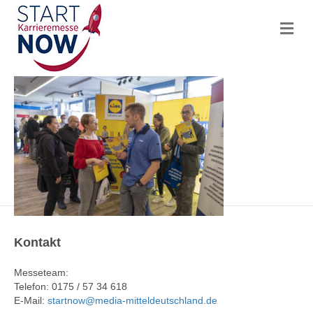
N
a
v
i
g
a
t
i
o
n
Kontakt
Messeteam:
Telefon: 0175 / 57 34 618
E-Mail:
startnow@media-mitteldeutschland.de