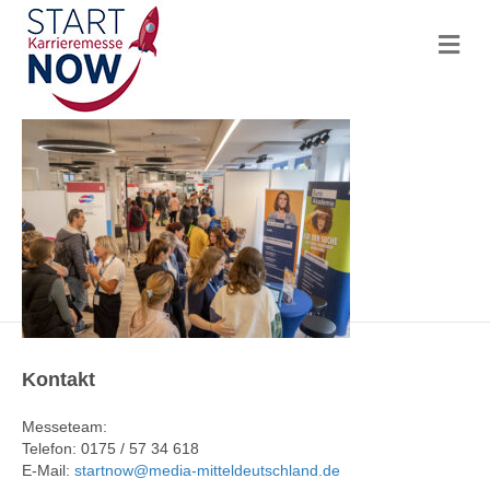
N
a
v
i
g
a
t
i
o
n
Kontakt
Messeteam:
Telefon: 0175 / 57 34 618
E-Mail:
startnow@media-mitteldeutschland.de