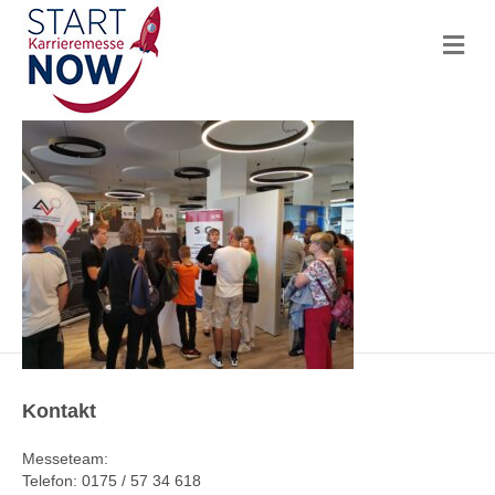
N
a
v
i
g
a
t
i
o
n
Kontakt
Messeteam:
Telefon: 0175 / 57 34 618