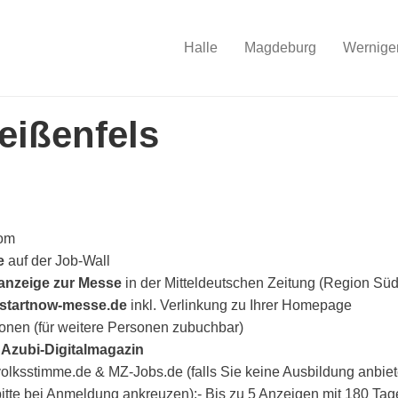
Halle
Magdeburg
Wernige
ißenfels
rom
ze
auf der Job-Wall
anzeige zur Messe
in der Mitteldeutschen Zeitung (Region Sü
startnow-messe.de
inkl. Verlinkung zu Ihrer Homepage
onen (für weitere Personen zubuchbar)
m
Azubi-Digitalmagazin
volksstimme.de & MZ-Jobs.de (falls Sie keine Ausbildung anbie
itte bei Anmeldung ankreuzen):- Bis zu 5 Anzeigen mit 180 Tag