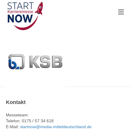
N
a
v
i
g
a
t
i
o
n
Kontakt
Messeteam:
Telefon: 0175 / 57 34 618
E-Mail:
startnow@media-mitteldeutschland.de