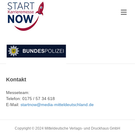
N
a
v
i
g
a
t
i
o
n
Kontakt
Messeteam:
Telefon: 0175 / 57 34 618
E-Mail:
startnow@media-mitteldeutschland.de
Copyright © 2024 Mitteldeutsche Verlags- und Druckhaus GmbH