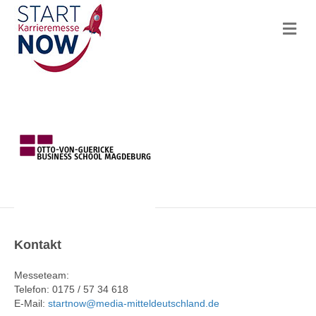
N
a
v
i
g
a
t
i
o
n
Kontakt
Messeteam:
Telefon: 0175 / 57 34 618
E-Mail:
startnow@media-mitteldeutschland.de