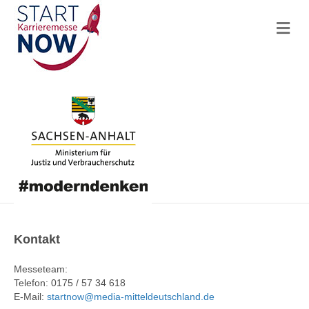
N
a
v
i
g
a
t
i
o
n
Kontakt
Messeteam:
Telefon: 0175 / 57 34 618
E-Mail:
startnow@media-mitteldeutschland.de