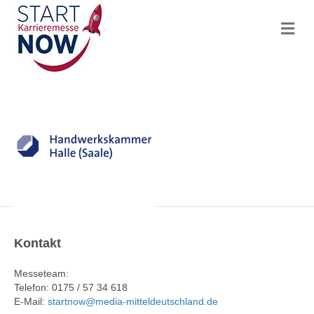
N
a
v
i
g
a
t
i
o
n
Kontakt
Messeteam:
Telefon: 0175 / 57 34 618
E-Mail:
startnow@media-mitteldeutschland.de