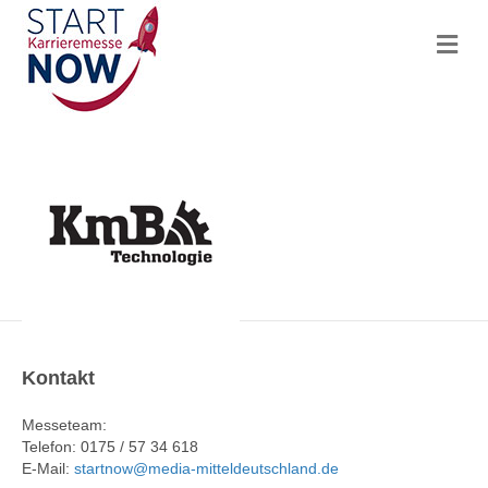
N
a
v
i
g
a
t
i
o
n
Kontakt
Messeteam:
Telefon: 0175 / 57 34 618
E-Mail:
startnow@media-mitteldeutschland.de