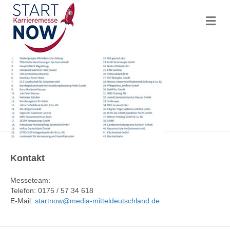
N
a
v
i
g
a
t
i
o
n
Kontakt
Messeteam:
Telefon: 0175 / 57 34 618
E-Mail:
startnow@media-mitteldeutschland.de