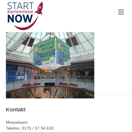
N
a
v
i
g
a
t
i
o
n
Kontakt
Messeteam:
Telefon: 0175 / 57 34 618